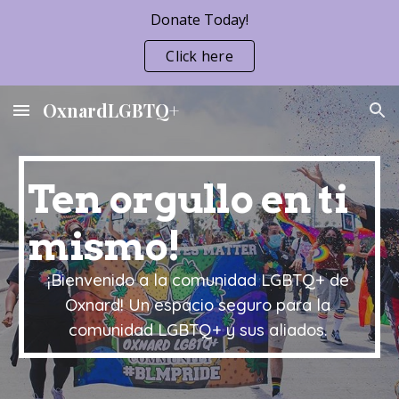
Donate Today!
Skip to main content
Skip to navigation
Click here
OxnardLGBTQ+
Ten orgullo en ti
mismo!
¡Bienvenido a la comunidad LGBTQ+ de
Oxnard! Un espacio seguro para la
comunidad LGBTQ+ y sus aliados.